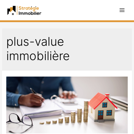
Aller
au
Main
contenu
Men
plus-value
immobilière