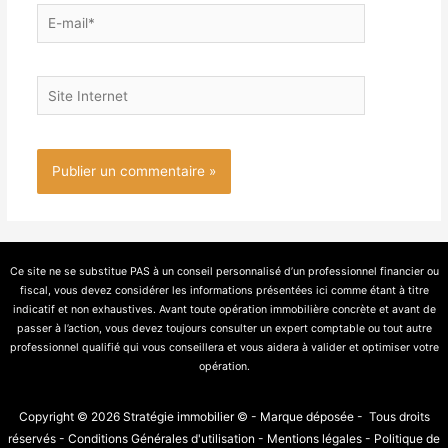
Ce site ne se substitue PAS à un conseil personnalisé d’un professionnel financier ou
fiscal, vous devez considérer les informations présentées ici comme étant à titre
indicatif et non exhaustives. Avant toute opération immobilière concrète et avant de
passer à l’action, vous devez toujours consulter un expert comptable ou tout autre
professionnel qualifié qui vous conseillera et vous aidera à valider et optimiser votre
opération.
Copyright © 2026 Stratégie immobilier © - Marque déposée - Tous droits
réservés -
Conditions Générales d'utilisation
-
Mentions légales
-
Politique de