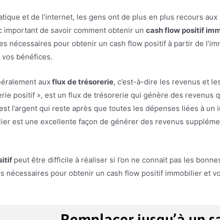
rmatique et de l’internet, les gens ont de plus en plus recours a
nc important de savoir comment obtenir un
cash flow positif imm
es nécessaires pour obtenir un cash flow positif à partir de l’im
 vos bénéfices.
énéralement aux
flux de trésorerie
, c’est-à-dire les revenus et l
rerie positif », est un flux de trésorerie qui génère des revenu
f est l’argent qui reste après que toutes les dépenses liées à un
lier est une excellente façon de générer des revenus supplémen
itif
peut être difficile à réaliser si l’on ne connait pas les bon
s nécessaires pour obtenir un cash flow positif immobilier et v
Remplacer jusqu’à un sa