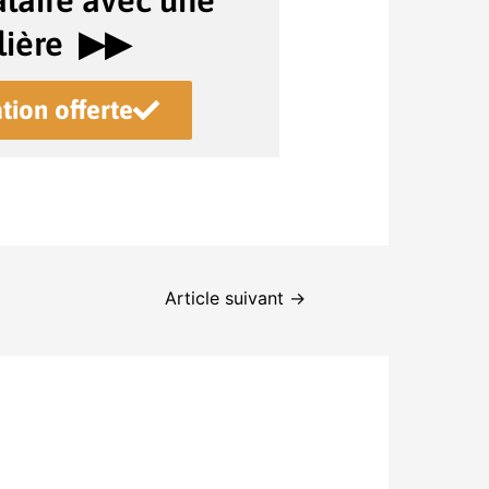
laire avec une
ière ▶︎▶︎
tion offerte
Article suivant
→