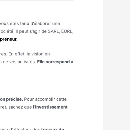
 vous êtes tenu d’élaborer une
ciété. Il peut s’agir de SARL, EURL,
repreneur
.
es. En effet, la vision en
n de vos activités.
Elle correspond à
ion précise.
Pour accomplir cette
cret, sachez que
l’investissement
tenu d’effectuer des
travaux de