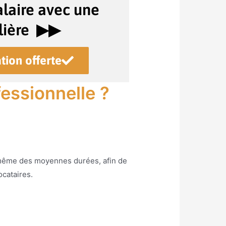
laire avec une
ière ▶︎▶︎
tion offerte
essionnelle ?
u même des moyennes durées, afin de
ocataires.